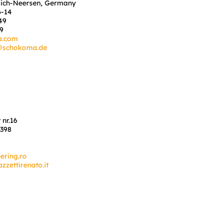
lich-Neersen, Germany
6-14
49
29
a.com
n@schokoma.de
 nr.16
6398
ering.ro
zettirenato.it