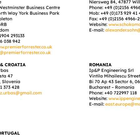
e
Niersweg 84, 47877 Wil
 Westminster Business Centre
Phone: +49 (0)2156 496
rth Way York Business Park
Mob: +49 (0)173 929 41 
pleton
Fax: +49 (0)2156 4966-
6RB
Website:
www.schokom
gdom
E-mail:
alexander.soh
 1904 293133
56 038 942
w.premierforrester.co.uk
@premierforrester.co.uk
 & CROATIA
ROMANIA
rbas
Ip&P Engineering Srl
sta 47
Vintila Mihailescu Street
 Slovenia
Bi 70 Ap 43 Sector 6, 0
1 373 428
Bucharest – Romania
ez.urbas@gmail.com
Phone: +40 722997 118
Website:
www.ippengine
E-mail:
east.europe@maz
PORTUGAL