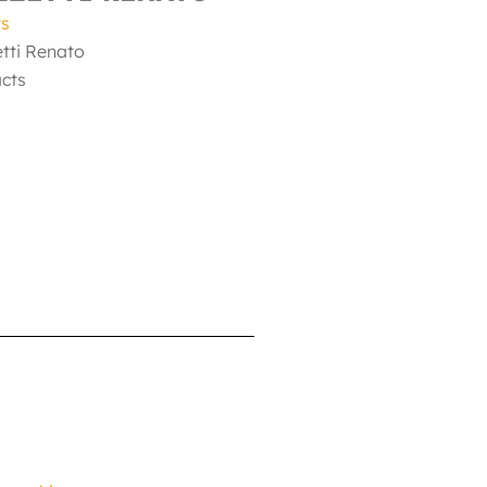
ts
tti Renato
cts