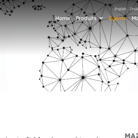
English
Ital
Home
Produits
Agents
Ma
MA