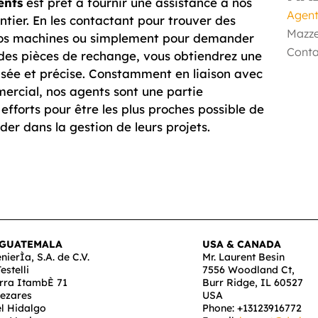
ents
est prêt à fournir une assistance à nos
Agen
ntier. En les contactant pour trouver des
Mazze
nos machines ou simplement pour demander
Conta
des pièces de rechange, vous obtiendrez une
sée et précise. Constamment en liaison avec
ercial, nos agents sont une partie
efforts pour être les plus proches possible de
ider dans la gestion de leurs projets.
 GUATEMALA
USA & CANADA
enierÌa, S.A. de C.V.
Mr. Laurent Besin
estelli
7556 Woodland Ct,
rra ItambÈ 71
Burr Ridge, IL 60527
ezares
USA
l Hidalgo
Phone: +13123916772