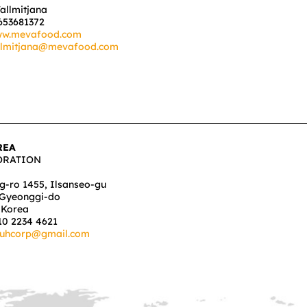
Vallmitjana
653681372
w.mevafood.com
llmitjana@mevafood.com
REA
ORATION
g-ro 1455, Ilsanseo-gu
 Gyeonggi-do
 Korea
10 2234 4621
suhcorp@gmail.com