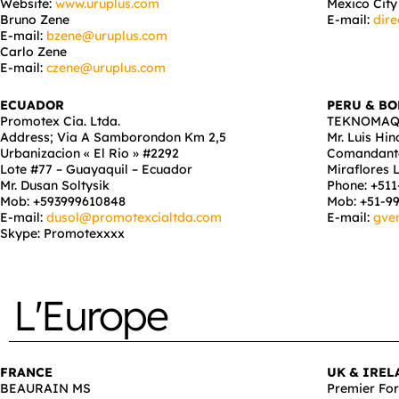
Website:
www.uruplus.com
Mexico City
Bruno Zene
E-mail:
dire
E-mail:
bzene@uruplus.com
Carlo Zene
E-mail:
czene@uruplus.com
ECUADOR
PERU & BO
Promotex Cia. Ltda.
TEKNOMAQ 
Address; Via A Samborondon Km 2,5
Mr. Luis Hi
Urbanizacion « El Rio » #2292
Comandante 
Lote #77 – Guayaquil – Ecuador
Miraflores 
Mr. Dusan Soltysik
Phone: +51
Mob: +593999610848
Mob: +51-9
E-mail:
dusol@promotexcialtda.com
E-mail:
gve
Skype: Promotexxxx
L'Europe
FRANCE
UK & IREL
BEAURAIN MS
Premier For