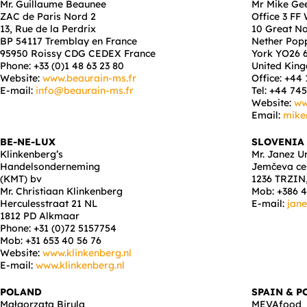
Mr. Guillaume Beaunee
Mr Mike Ge
ZAC de Paris Nord 2
Office 3 FF
13, Rue de la Perdrix
10 Great No
BP 54117 Tremblay en France
Nether Pop
95950 Roissy CDG CEDEX France
York YO26 
Phone: +33 (0)1 48 63 23 80
United Kin
Website:
www.beaurain-ms.fr
Office: +44
E-mail:
info@beaurain-ms.fr
Tel: +44 74
Website:
ww
Email:
mike
BE-NE-LUX
SLOVENIA
Klinkenberg’s
Mr. Janez U
Handelsonderneming
Jemčeva ce
(KMT) bv
1236 TRZIN,
Mr. Christiaan Klinkenberg
Mob: +386 4
Herculesstraat 21 NL
E-mail:
jan
1812 PD Alkmaar
Phone: +31 (0)72 5157754
Mob: +31 653 40 56 76
Website:
www.klinkenberg.nl
E-mail:
www.klinkenberg.nl
POLAND
SPAIN & 
Małgorzata Birula
MEVAfood