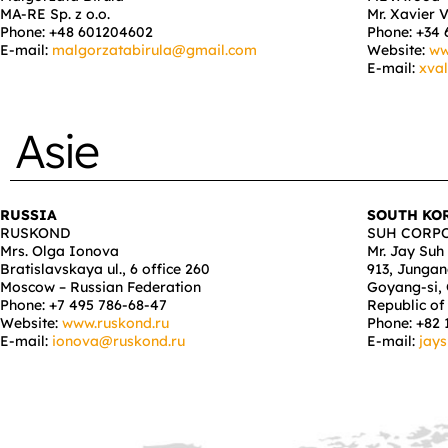
MA-RE Sp. z o.o.
Mr. Xavier 
Phone: +48 601204602
Phone:
+34 
E-mail:
malgorzatabirula@gmail.com
Website:
ww
E-mail:
xva
Asie
RUSSIA
SOUTH KO
RUSKOND
SUH CORP
Mrs. Olga Ionova
Mr. Jay Suh
Bratislavskaya ul., 6 office 260
913, Jungan
Moscow – Russian Federation
Goyang-si,
Phone: +7 495 786-68-47
Republic of
Website:
www.ruskond.ru
Phone: +82 
E-mail:
ionova@ruskond.ru
E-mail:
jay