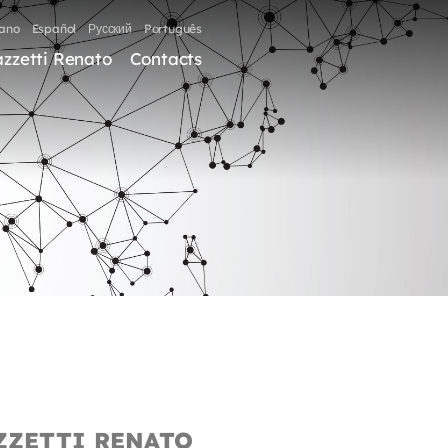
iano
Español
Русский
Português
zzetti Renato
Contacts
ZZETTI RENATO