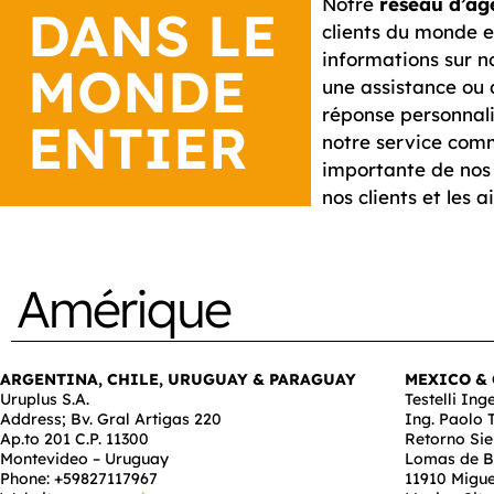
Notre
réseau d’ag
DANS LE
clients du monde e
informations sur 
MONDE
une assistance ou 
réponse personnali
ENTIER
notre service comm
importante de nos 
nos clients et les a
Amérique
ARGENTINA, CHILE, URUGUAY & PARAGUAY
MEXICO &
Uruplus S.A.
Testelli Ing
Address; Bv. Gral Artigas 220
Ing. Paolo T
Ap.to 201 C.P. 11300
Retorno Sie
Montevideo – Uruguay
Lomas de B
Phone: +59827117967
11910 Migue