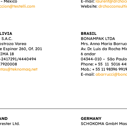
 – Mexico
E-mail:
laurent@drchoc
ccion@testelli.com
Website:
drchocconsult
LIVIA
BRASIL
S.A.C.
BONAMPAK LTDA
nostroza Varea
Mrs. Anna Maria Barruc
Espinar 260, Of. 201
Av. Dr. Luis da Rocha M
LIMA 18
6 andar
1-2417291/4440494
04344-010 – São Paulo
97920008
Phone: + 55 11 5016 44
ntas@teknomaq.net
Mob.: + 55 11 98396 991
E-mail:
abarrucci@bon
AND
GERMANY
rester Ltd.
SCHOKOMA GmbH Masc