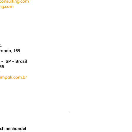
consulting.com
ing.com
ci
iranda, 159
 – SP – Brasil
55
9
ampak.com.br
hinenhandel