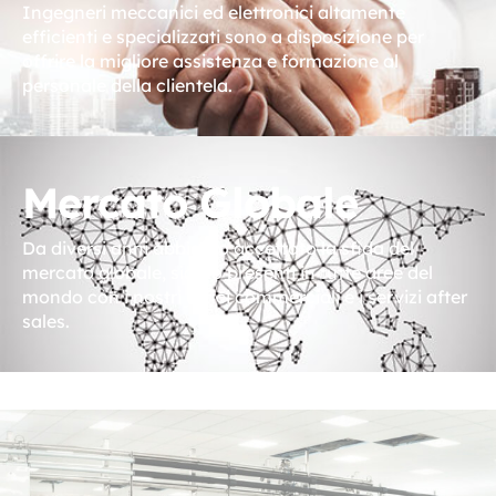
Ingegneri meccanici ed elettronici altamente
efficienti e specializzati sono a disposizione per
offrire la migliore assistenza e formazione al
personale della clientela.
Mercato Globale
Da diversi anni abbiamo accettato la sfida del
mercato globale, siamo presenti in tutte aree del
mondo con i nostri uffici commerciali e i servizi after
sales.