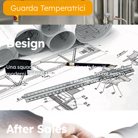
Guarda Temperatrici
Design
Una squadra di tecnici specializzati, forniti dei più
moderni sistemi 3D CAD CAM, collabora col nostro
team tecnologico per offrire la migliore soluzione
economica.
After Sales