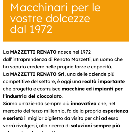
Macchinari per le
vostre dolcezze
dal 1972
La
MAZZETTI RENATO
nasce nel 1972
dall’intraprendenza di Renato Mazzetti, un uomo che
ha saputo credere nelle proprie forze e capacità.
La
MAZZETTI RENATO Srl
, una delle aziende più
Tutte le forme
Linee di
La Tecnologia
Tutte le forme
Linee di
La Tecnologia
Tutte le forme
Linee di
La Tecnologia
competitive del settore, è oggi una
realtà importante
del cioccolato
Modellaggio
WA-FA
del cioccolato
Modellaggio
WA-FA
del cioccolato
Modellaggio
WA-FA
che progetta e costruisce
macchine ed impianti per
l’industria del cioccolato
.
Produciamo
Le nostre linee su
Il nostro fiore
Produciamo
Le nostre linee su
Il nostro fiore
Produciamo
Le nostre linee su
Il nostro fiore
Siamo un’azienda sempre più
innovativa
che, nel
macchine
misura
all'occhiello
macchine
misura
all'occhiello
macchine
misura
all'occhiello
mercato del terzo millennio, fa della propria
esperienza
per il cioccolato
per il cioccolato
per il cioccolato
e
serietà
il miglior biglietto da visita per chi ad essa
vorrà rivolgersi, alla ricerca di
soluzioni sempre più
Scopri le linee di modellaggio
Scopri la linea WA-FA
Scopri le linee di modellaggio
Scopri la linea WA-FA
Scopri le linee di modellaggio
Scopri la linea WA-FA